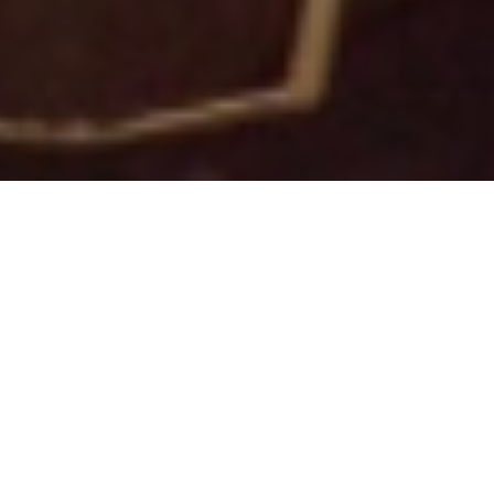
Pour aligner à long terme la
stratégie d'entreprise avec ses
ressources humaines
GEP
mutualise les forces
des entreprises de
notre territoire
. Nous misons sur la
montée en
compétences des femmes et des hommes
à
court et à moyen terme pour renforcer l’expertise
de nos industries et
favoriser ainsi la