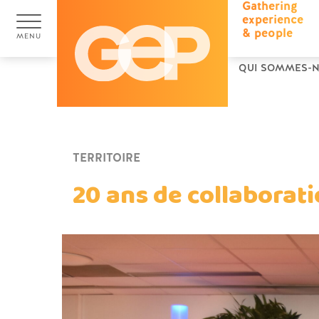
Gathering
experience
& people
MENU
QUI SOMMES-N
TERRITOIRE
20 ans de collaborati