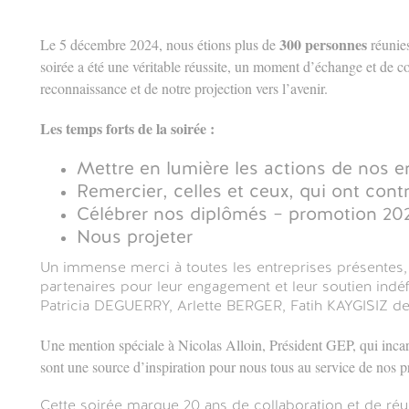
300 personnes
Le 5 décembre 2024, nous étions plus de
réunies
soirée a été une véritable réussite, un moment d’échange et de co
reconnaissance et de notre projection vers l’avenir.
Les temps forts de la soirée :
Mettre en lumière les actions de nos e
Remercier, celles et ceux, qui ont cont
r
Célébrer nos diplômés – promotion 20
Nous projeter
ok
r
Un immense merci à toutes les entreprises présentes, a
partenaires pour leur engagement et leur soutien ind
Patricia DEGUERRY, Arlette BERGER, Fatih KAYGISIZ de
r
Une mention spéciale à Nicolas Alloin, Président GEP, qui incarn
n
sont une source d’inspiration pour nous tous au service de nos p
r
Cette soirée marque 20 ans de collaboration et de réus