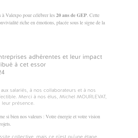
20 ans de GEP
 à Valexpo pour célébrer les
. Cette
nvivialité riche en émotions, placée sous le signe de la
ntreprises adhérentes et leur impact
ribué à cet essor
24
ux salariés, à nos collaborateurs et à nos
éfectible. Merci à nos élus, Michel MOURLEVAT,
 leur présence.
e si bien nos valeurs : Votre énergie et votre vision
rojets.
site collective, mais ce n’est qu’une étape.