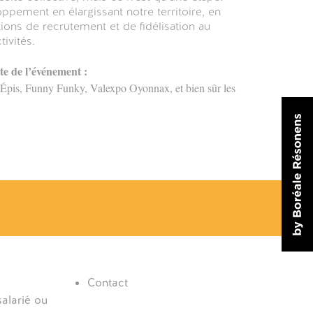
oppement en élargissant notre territoire, en
ons de recrutement et de fidélisation au
ivités.
te de l’événement :
Épis, Funny Funky, Valexpo Oyonnax, et bien sûr les
Contact
alarié ou